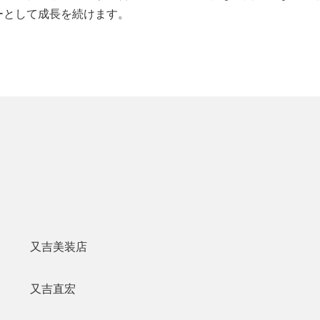
ーとして成長を続けます。
又吉美装店
又吉直宏