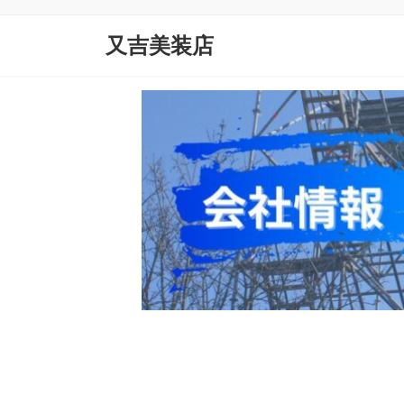
コ
ナ
ン
ビ
又吉美装店
テ
ゲ
ン
ー
ツ
シ
へ
ョ
ス
ン
キ
に
ッ
移
プ
動