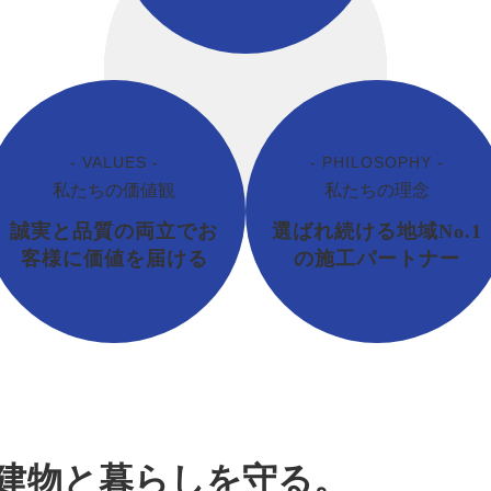
- VALUES -
- PHILOSOPHY -
私たちの価値観
私たちの理念
誠実と品質の両立でお
選ばれ続ける地域No.1
客様に価値を届ける
の施工パートナー
建物と暮らしを守る。