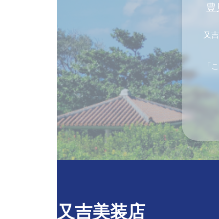
豊
又吉
「こ
又吉美装店